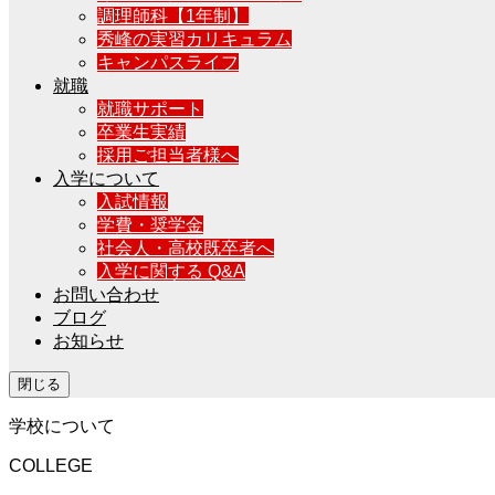
調理師科【1年制】
秀峰の実習カリキュラム
キャンパスライフ
就職
就職サポート
卒業生実績
採用ご担当者様へ
入学について
入試情報
学費・奨学金
社会人・高校既卒者へ
入学に関する Q&A
お問い合わせ
ブログ
お知らせ
閉じる
学校について
COLLEGE