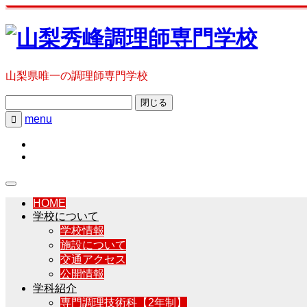
山梨県唯一の調理師専門学校
閉じる
menu

HOME
学校について
学校情報
施設について
交通アクセス
公開情報
学科紹介
専門調理技術科【2年制】