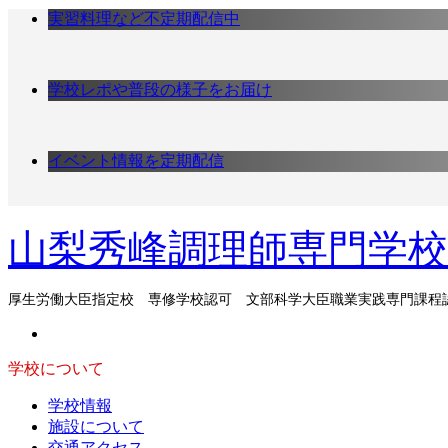
ー
実習料理など不定期配信中
カ
イ
ブ
学校レポや普段の様子をお届け
イベント情報を定期配信
山梨秀峰調理師専門学校
厚生労働大臣指定校 専修学校認可 文部科学大臣職業実践専門課程
学校について
学校情報
施設について
交通アクセス