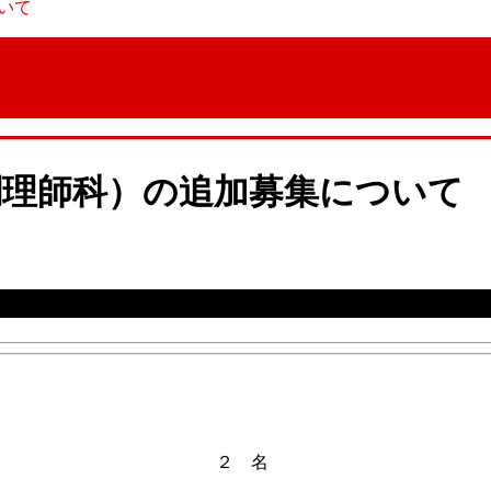
いて
（調理師科）の追加募集について
べて締切り
ました
２ 名