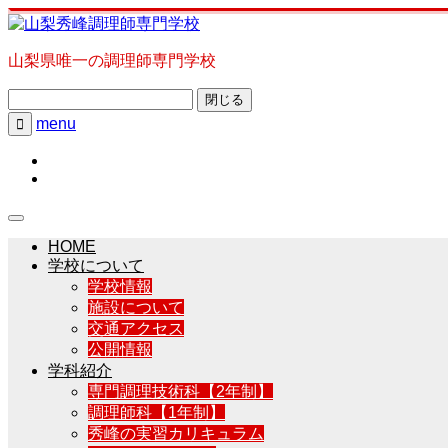
山梨県唯一の調理師専門学校
閉じる
menu

HOME
学校について
学校情報
施設について
交通アクセス
公開情報
学科紹介
専門調理技術科【2年制】
調理師科【1年制】
秀峰の実習カリキュラム