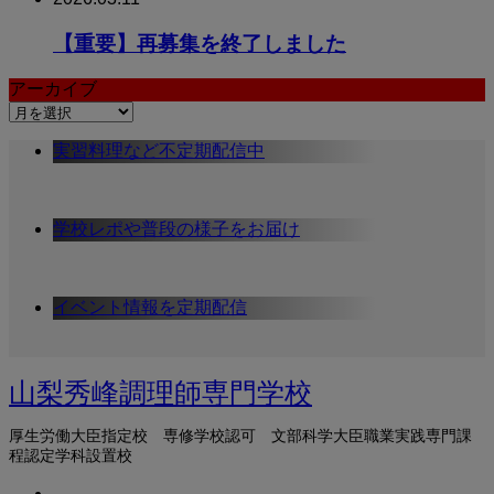
【重要】再募集を終了しました
アーカイブ
ア
ー
実習料理など不定期配信中
カ
イ
ブ
学校レポや普段の様子をお届け
イベント情報を定期配信
山梨秀峰調理師専門学校
厚生労働大臣指定校 専修学校認可 文部科学大臣職業実践専門課
程認定学科設置校