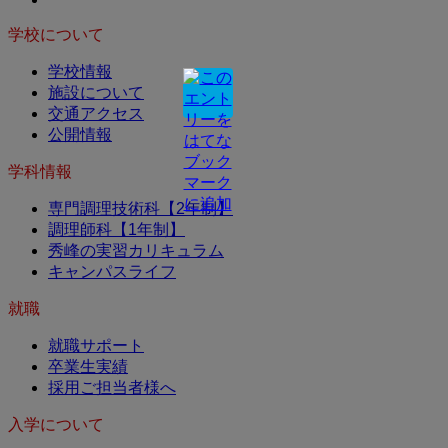
学校について
学校情報
施設について
交通アクセス
公開情報
学科情報
専門調理技術科【2年制】
調理師科【1年制】
秀峰の実習カリキュラム
キャンパスライフ
就職
就職サポート
卒業生実績
採用ご担当者様へ
入学について