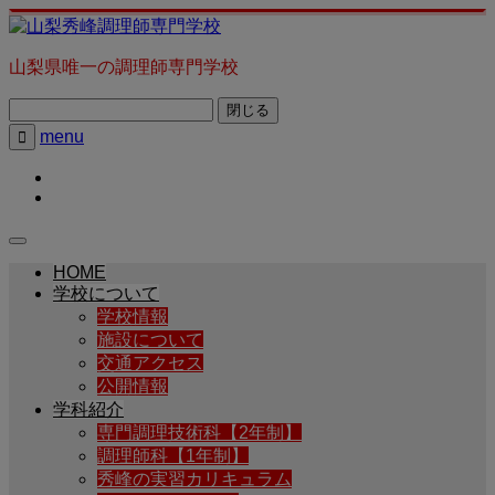
山梨県唯一の調理師専門学校
閉じる
menu

HOME
学校について
学校情報
施設について
交通アクセス
公開情報
学科紹介
専門調理技術科【2年制】
調理師科【1年制】
秀峰の実習カリキュラム