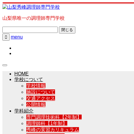
山梨県唯一の調理師専門学校
閉じる
menu

HOME
学校について
学校情報
施設について
交通アクセス
公開情報
学科紹介
専門調理技術科【2年制】
調理師科【1年制】
秀峰の実習カリキュラム