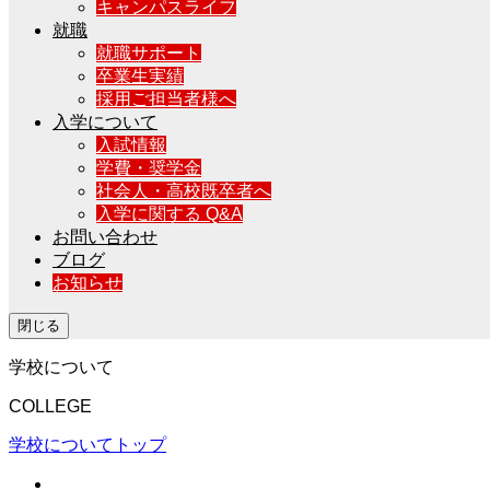
キャンパスライフ
就職
就職サポート
卒業生実績
採用ご担当者様へ
入学について
入試情報
学費・奨学金
社会人・高校既卒者へ
入学に関する Q&A
お問い合わせ
ブログ
お知らせ
閉じる
学校について
COLLEGE
学校についてトップ