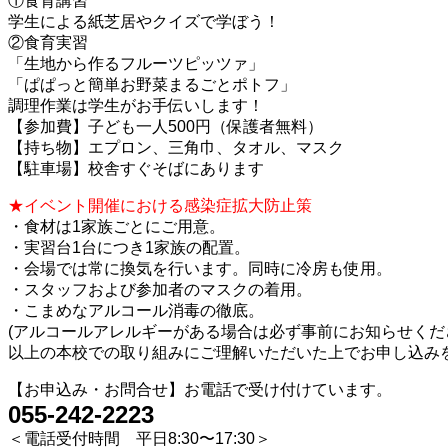
①食育講習
学生による紙芝居やクイズで学ぼう！
②食育実習
「生地から作るフルーツピッツァ」
「ぱぱっと簡単お野菜まるごとポトフ」
調理作業は学生がお手伝いします！
【参加費】子ども一人500円（保護者無料）
【持ち物】エプロン、三角巾、タオル、マスク
【駐車場】校舎すぐそばにあります
★イベント開催における感染症拡大防止策
・食材は1家族ごとにご用意。
・実習台1台につき1家族の配置。
・会場では常に換気を行います。同時に冷房も使用。
・スタッフおよび参加者のマスクの着用。
・こまめなアルコール消毒の徹底。
(アルコールアレルギーがある場合は必ず事前にお知らせくだ
以上の本校での取り組みにご理解いただいた上でお申し込み
【お申込み・お問合せ】お電話で受け付けています。
055-242-2223
＜電話受付時間 平日8:30〜17:30＞