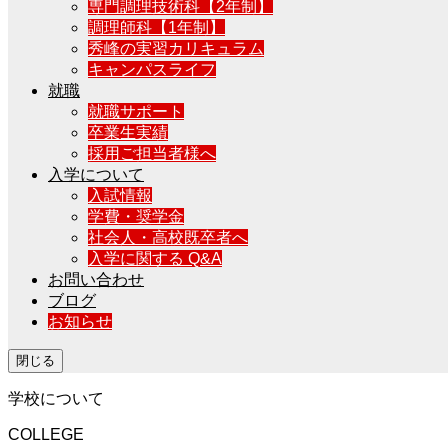
専門調理技術科【2年制】
調理師科【1年制】
秀峰の実習カリキュラム
キャンパスライフ
就職
就職サポート
卒業生実績
採用ご担当者様へ
入学について
入試情報
学費・奨学金
社会人・高校既卒者へ
入学に関する Q&A
お問い合わせ
ブログ
お知らせ
閉じる
学校について
COLLEGE