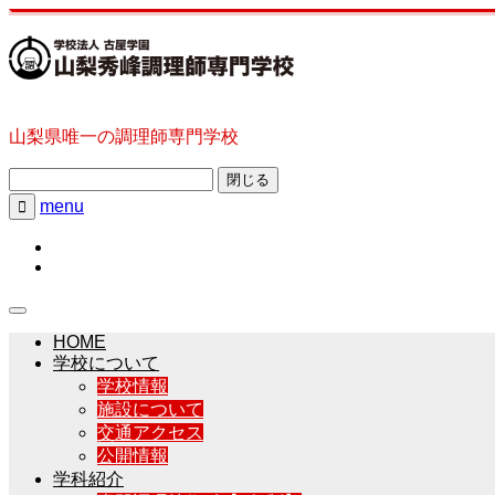
山梨県唯一の調理師専門学校
閉じる
menu

HOME
学校について
学校情報
施設について
交通アクセス
公開情報
学科紹介