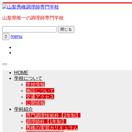
山梨県唯一の調理師専門学校
閉じる
menu

HOME
学校について
学校情報
施設について
交通アクセス
公開情報
学科紹介
専門調理技術科【2年制】
調理師科【1年制】
秀峰の実習カリキュラム