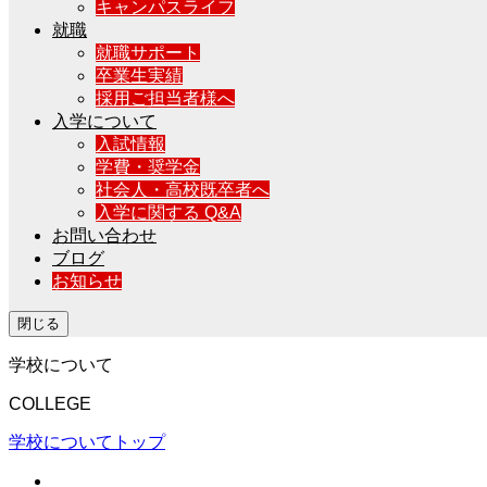
キャンパスライフ
就職
就職サポート
卒業生実績
採用ご担当者様へ
入学について
入試情報
学費・奨学金
社会人・高校既卒者へ
入学に関する Q&A
お問い合わせ
ブログ
お知らせ
閉じる
学校について
COLLEGE
学校についてトップ