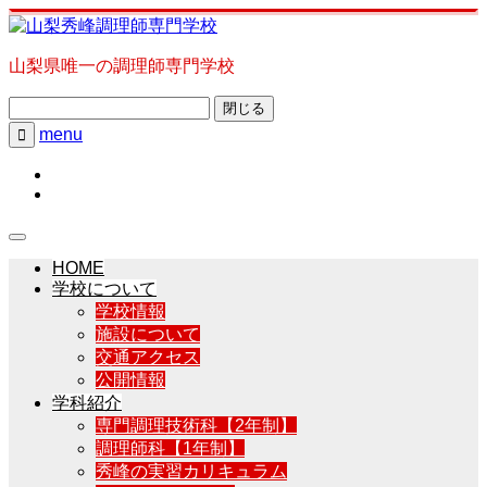
山梨県唯一の調理師専門学校
閉じる
menu

HOME
学校について
学校情報
施設について
交通アクセス
公開情報
学科紹介
専門調理技術科【2年制】
調理師科【1年制】
秀峰の実習カリキュラム