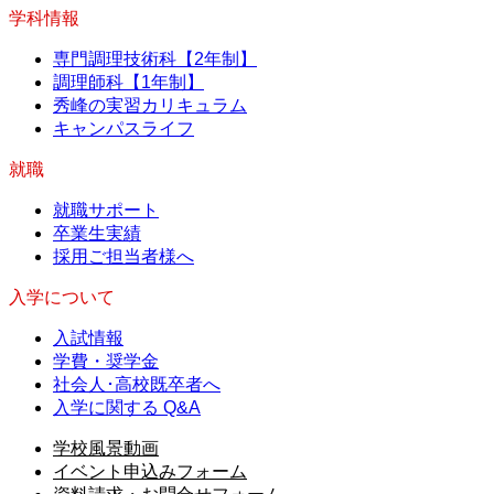
学科情報
専門調理技術科【2年制】
調理師科【1年制】
秀峰の実習カリキュラム
キャンパスライフ
就職
就職サポート
卒業生実績
採用ご担当者様へ
入学について
入試情報
学費・奨学金
社会人･高校既卒者へ
入学に関する Q&A
学校風景動画
イベント申込みフォーム