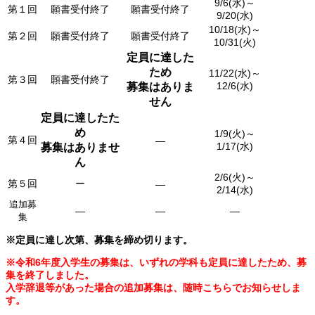
9/6(水)～
第１回
願書受付終了
願書受付終了
9/20(水)
10/18(水)～
第２回
願書受付終了
願書受付終了
10/31(火)
定員に達した
ため
11/22(水)～
第３回
願書受付終了
12/6(水)
募集はありま
せん
定員に達したた
め
1/9(火)～
第４回
―
1/17(水)
募集はありませ
ん
2/6(火)～
第５回
ー
―
2/14(水)
追加募
―
―
―
集
※定員に達し次第、募集を締め切ります。
※令和6年度入学生の募集は、いずれの学科も定員に達したため、募
集を終了しました。
入学辞退等があった場合の追加募集は、随時こちらでお知らせしま
す。