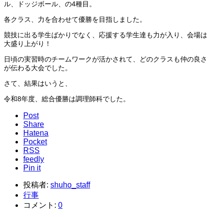
ル、ドッジボール、の4種目。
各クラス、力を合わせて優勝を目指しました。
競技に出る学生ばかりでなく、応援する学生達も力が入り、会場は
大盛り上がり！
日頃の実習時のチームワークが活かされて、どのクラスも仲の良さ
が伝わる大会でした。
さて、結果はいうと、
令和8年度、総合優勝は調理師科でした。
Post
Share
Hatena
Pocket
RSS
feedly
Pin it
投稿者:
shuho_staff
行事
コメント:
0