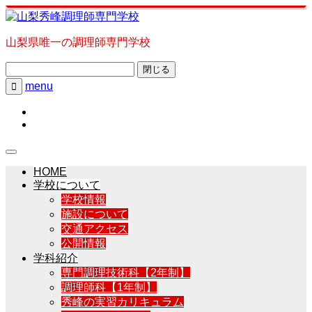
山梨県唯一の調理師専門学校
閉じる
menu

HOME
学校について
学校情報
施設について
交通アクセス
公開情報
学科紹介
専門調理技術科【2年制】
調理師科【1年制】
秀峰の実習カリキュラム